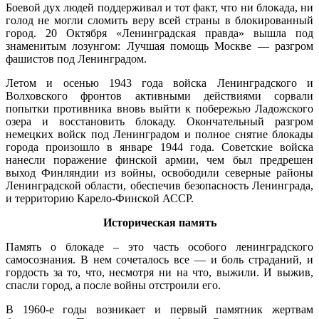
Боевой дух людей поддерживал и тот факт, что ни блокада, ни
голод не могли сломить веру всей страны в блокированный
город. 20 Октября «Ленинградская правда» вышла под
знаменитым лозунгом: Лучшая помощь Москве — разгром
фашистов под Ленинградом.
Летом и осенью 1943 года войска Ленинградского и
Волховского фронтов активными действиями сорвали
попытки противника вновь выйти к побережью Ладожского
озера и восстановить блокаду. Окончательный разгром
немецких войск под Ленинградом и полное снятие блокады
города произошло в январе 1944 года. Советские войска
нанесли поражение финской армии, чем был предрешен
выход Финляндии из войны, освободили северные районы
Ленинградской области, обеспечив безопасность Ленинграда,
и территорию Карело-Финской АССР.
Историческая память
Память о блокаде – это часть особого ленинградского
самосознания. В нем сочеталось все — и боль страданий, и
гордость за то, что, несмотря ни на что, выжили. И выжив,
спасли город, а после войны отстроили его.
В 1960-е годы возникает и первый памятник жертвам