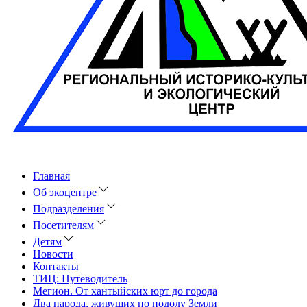
Главная
Об экоцентре
Подразделения
Посетителям
Детям
Новости
Контакты
ТИЦ: Путеводитель
Мегион. От хантыйских юрт до города
Два народа, живущих по подолу Земли