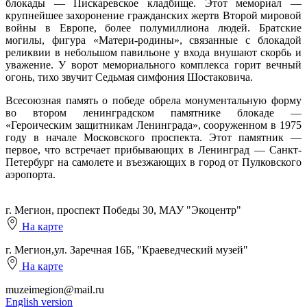
блокады — Пискаревское кладбище. Этот мемориал —
крупнейшее захоронение гражданских жертв Второй мировой
войны в Европе, более полумиллиона людей. Братские
могилы, фигура «Матери-родины», связанные с блокадой
реликвии в небольшом павильоне у входа внушают скорбь и
уважение. У ворот мемориального комплекса горит вечный
огонь, тихо звучит Седьмая симфония Шостаковича.
Всесоюзная память о победе обрела монументальную форму
во втором ленинградском памятнике блокаде —
«Героическим защитникам Ленинграда», сооруженном в 1975
году в начале Московского проспекта. Этот памятник —
первое, что встречает прибывающих в Ленинград — Санкт-
Петербург на самолете и въезжающих в город от Пулковского
аэропорта.
г. Мегион, проспект Победы 30, МАУ "Экоцентр"
На карте
г. Мегион,ул. Заречная 16Б, "Краеведческий музей"
На карте
muzeimegion@mail.ru
English version