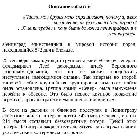
Описание событий
«Часто мои друзья меня спрашивают, почему я, имея
назначение, не уезжаю из Ленинграда?
…Я ленинградец и хочу быть до конца ленинградцем и в
Ленинграде».
Ленинград единственный в мировой истории город,
находившийся 872 дня в блокаде.
25 сентября командующий группой армий «Север» генерал-
фельдмаршал Лееб докладывал штабу Верховного
главнокомандования, что он не может продолжить
наступление имеющимися силами. Так впервые во второй
мировой войне крупнейшая группировка немецких войск
была остановлена. Группа армий «Север» была вынуждена
перейти к обороне. Это было первое крупное поражение
вермахта, провал стратегии «молниеносной войны».
В боях на дальних и ближних подступах к Ленинграду
советские войска потеряли почти 345 тысяч человек, из них
214 тысяч составили безвозвратные потери. Ценой этих
потерь Ленинград закрыл путь вермахту на северо-западном
участке советско-германского фронта.