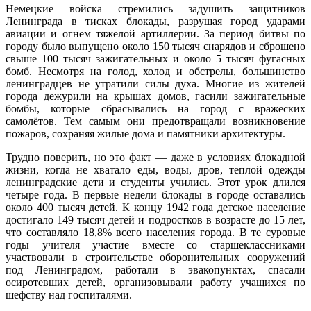
Немецкие войска стремились задушить защитников
Ленинграда в тисках блокады, разрушая город ударами
авиации и огнем тяжелой артиллерии. За период битвы по
городу было выпущено около 150 тысяч снарядов и сброшено
свыше 100 тысяч зажигательных и около 5 тысяч фугасных
бомб. Несмотря на голод, холод и обстрелы, большинство
ленинградцев не утратили силы духа. Многие из жителей
города дежурили на крышах домов, гасили зажигательные
бомбы, которые сбрасывались на город с вражеских
самолётов. Тем самым они предотвращали возникновение
пожаров, сохраняя жилые дома и памятники архитектуры.
Трудно поверить, но это факт — даже в условиях блокадной
жизни, когда не хватало еды, воды, дров, теплой одежды
ленинградские дети и студенты учились. Этот урок длился
четыре года. В первые недели блокады в городе оставались
около 400 тысяч детей. К концу 1942 года детское население
достигало 149 тысяч детей и подростков в возрасте до 15 лет,
что составляло 18,8% всего населения города. В те суровые
годы учителя участие вместе со старшеклассниками
участвовали в строительстве оборонительных сооружений
под Ленинградом, работали в эвакопунктах, спасали
осиротевших детей, организовывали работу учащихся по
шефству над госпиталями.