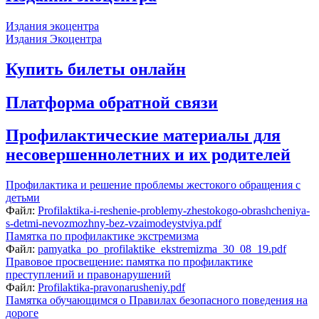
Издания экоцентра
Издания Экоцентра
Купить билеты онлайн
Платформа обратной связи
Профилактические материалы для
несовершеннолетних и их родителей
Профилактика и решение проблемы жестокого обращения с
детьми
Файл:
Profilaktika-i-reshenie-problemy-zhestokogo-obrashcheniya-
s-detmi-nevozmozhny-bez-vzaimodeystviya.pdf
Памятка по профилактике экстремизма
Файл:
pamyatka_po_profilaktike_ekstremizma_30_08_19.pdf
Правовое просвещение: памятка по профилактике
преступлений и правонарушений
Файл:
Profilaktika-pravonarusheniy.pdf
Памятка обучающимся о Правилах безопасного поведения на
дороге