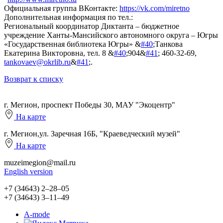
Официальная группа ВКонтакте:
https://vk.com/miretno
Дополнительная информация по тел.:
Региональный координатор Диктанта – бюджетное
учреждение Ханты-Мансийского автономного округа – Югры
«Государственная библиотека Югры» &
#40
;Танкова
Екатерина Викторовна, тел. 8 &
#40
;904&
#41
; 460-32-69,
tankovaev@okrlib.ru
&
#41
;.
Возврат к списку
г. Мегион, проспект Победы 30, МАУ "Экоцентр"
На карте
г. Мегион,ул. Заречная 16Б, "Краеведческий музей"
На карте
muzeimegion@mail.ru
English version
+7 (34643) 2‒28‒05
+7 (34643) 3‒11‒49
A-mode