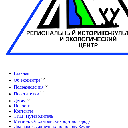
Главная
Об экоцентре
Подразделения
Посетителям
Детям
Новости
Контакты
ТИЦ: Путеводитель
Мегион. От хантыйских юрт до города
Два народа, живущих по подолу Земли