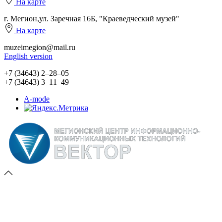
На карте
г. Мегион,ул. Заречная 16Б, "Краеведческий музей"
На карте
muzeimegion@mail.ru
English version
+7 (34643) 2‒28‒05
+7 (34643) 3‒11‒49
A-mode