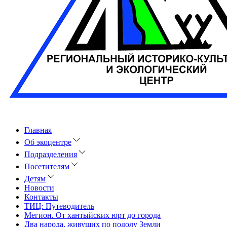
Главная
Об экоцентре
Подразделения
Посетителям
Детям
Новости
Контакты
ТИЦ: Путеводитель
Мегион. От хантыйских юрт до города
Два народа, живущих по подолу Земли