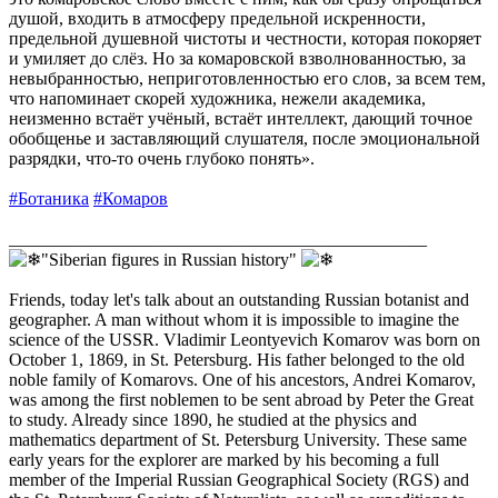
душой, входить в атмосферу предельной искренности,
предельной душевной чистоты и честности, которая покоряет
и умиляет до слёз. Но за комаровской взволнованностью, за
невыбранностью, неприготовленностью его слов, за всем тем,
что напоминает скорей художника, нежели академика,
неизменно встаёт учёный, встаёт интеллект, дающий точное
обобщенье и заставляющий слушателя, после эмоциональной
разрядки, что-то очень глубоко понять».
#Ботаника
#Комаров
_______________________________________________
"Siberian figures in Russian history"
Friends, today let's talk about an outstanding Russian botanist and
geographer. A man without whom it is impossible to imagine the
science of the USSR. Vladimir Leontyevich Komarov was born on
October 1, 1869, in St. Petersburg. His father belonged to the old
noble family of Komarovs. One of his ancestors, Andrei Komarov,
was among the first noblemen to be sent abroad by Peter the Great
to study. Already since 1890, he studied at the physics and
mathematics department of St. Petersburg University. These same
early years for the explorer are marked by his becoming a full
member of the Imperial Russian Geographical Society (RGS) and