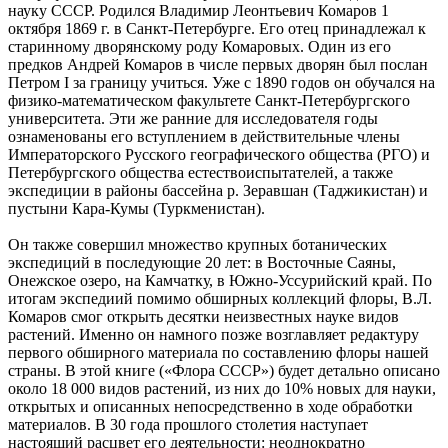
науку СССР. Родился Владимир Леонтьевич Комаров 1
октября 1869 г. в Санкт-Петербурге. Его отец принадлежал к
старинному дворянскому роду Комаровых. Один из его
предков Андрей Комаров в числе первых дворян был послан
Петром I за границу учиться. Уже с 1890 годов он обучался на
физико-математическом факультете Санкт-Петербургского
университета. Эти же ранние для исследователя годы
ознаменованы его вступлением в действительные члены
Императорского Русского географического общества (РГО) и
Петербургского общества естествоиспытателей, а также
экспедиции в районы бассейна р. Зеравшан (Таджикистан) и
пустыни Кара-Кумы (Туркменистан).
Он также совершил множество крупных ботанических
экспедиций в последующие 20 лет: в Восточные Саяны,
Онежское озеро, на Камчатку, в Южно-Уссурийский край. По
итогам экспедиий помимо обширных коллекций флоры, В.Л.
Комаров смог открыть десятки неизвестных науке видов
растений. Именно он намного позже возглавляет редактуру
первого обширного материала по составлению флоры нашей
страны. В этой книге («Флора СССР») будет детально описано
около 18 000 видов растений, из них до 10% новых для науки,
открытых и описанных непосредственно в ходе обработки
материалов. В 30 года прошлого столетия наступает
настоящий расцвет его деятельности: неоднократно