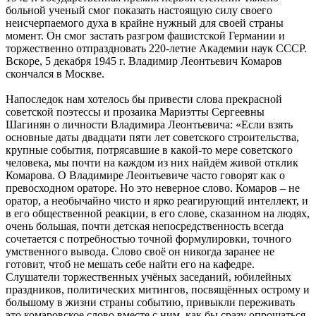
больной ученый смог показать настоящую силу своего
неисчерпаемого духа в крайне нужный для своей страны
момент. Он смог застать разгром фашистской Германии и
торжественно отпраздновать 220-летие Академии наук СССР.
Вскоре, 5 декабря 1945 г. Владимир Леонтьевич Комаров
скончался в Москве.
Напоследок нам хотелось бы привести слова прекрасной
советской поэтессы и прозаика Мариэтты Сергеевны
Шагинян о личности Владимира Леонтьевича: «Если взять
основные даты двадцати пяти лет советского строительства,
крупные события, потрясавшие в какой-то мере советского
человека, мы почти на каждом из них найдём живой отклик
Комарова. О Владимире Леонтьевиче часто говорят как о
превосходном ораторе. Но это неверное слово. Комаров – не
оратор, а необычайно чисто и ярко реагирующий интеллект, и
в его общественной реакции, в его слове, сказанном на людях,
очень большая, почти детская непосредственность всегда
сочетается с потребностью точной формулировки, точного
умственного вывода. Слово своё он никогда заранее не
готовит, чтоб не мешать себе найти его на кафедре.
Слушатели торжественных учёных заседаний, юбилейных
праздников, политических митингов, посвящённых острому и
большому в жизни страны событию, привыкли переживать
это комаровское слово вместе с ним, как бы сразу опрощаться