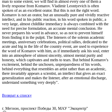
man to some extent, we will find in almost every one of them a
lively response from Komarov. Vladimir Leontyevich is often
spoken of as an excellent orator. But this is not the right word.
Komarov is not an orator, but an unusually pure and vividly reactive
intellect, and in his public reaction, in his word spoken in public, a
very large, almost childlike immediacy is always combined with the
need for precise formulation, an accurate mental conclusion. He
never prepares his word in advance, so as not to prevent himself
from finding it in the pulpit. The listeners of the solemn academic
meetings, anniversary celebrations, political rallies, dedicated to the
acute and big in the life of the country event, are used to experience
the word of Komarov with him, as if immediately ask his soul, enter
into an atmosphere of utmost sincerity, utmost mental purity and
honesty, which captivates and melts to tears. But behind Komarov's
excitement, behind the unchosen, unpreparedness of his words,
behind everything that resembles an artist rather than an academic,
there invariably appears a scientist, an intellect that gives an exact
generalization and makes the listener, after an emotional discharge,
understand something very deeply".
Возврат к списку
г. Мегион, проспект Победы 30, МАУ "Экоцентр"