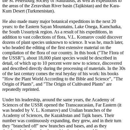
the St. Petersburg Society of Naturalists, as well as expeditions to
the areas of the Zeravshan River basin (Tajikistan) and the Kara-
Kum Desert (Turkmenistan).
He also made many major botanical expeditions in the next 20
years: to the Eastern Sayan Mountains, Lake Onega, Kamchatka,
the South Ussuriysk region. As a result of his expeditions, in
addition to vast collections of flora, V.L. Komarov could discover
dozens of plant species unknown to science. It was he, much later,
who headed the editing of the first extensive material on the
compilation of the flora of our country. In this book ("The Flora of
the USSR"), about 18,000 plant species would be described in
detail, of which up to 10 percent were new to science, discovered
and described directly during the processing of materials. In the 30s
of the last century comes the real heyday of his work: his books
"How the Plant World According to the Bible and Science", "The
Origin of Plants", and "The Origin of Cultivated Plants" are
repeatedly reprinted.
Under his leadership, around the same years, the Academy of
Sciences of the USSR opened the Transcaucasian, Far Eastern (it
was headed by V. L. Komarov) and Uralian branches of the
Academy of Sciences, the Kazakhstan and Tajik bases. Their
number was continuously expanding, they grew, and in their turn
they "branched off" new branches and bases, and as they