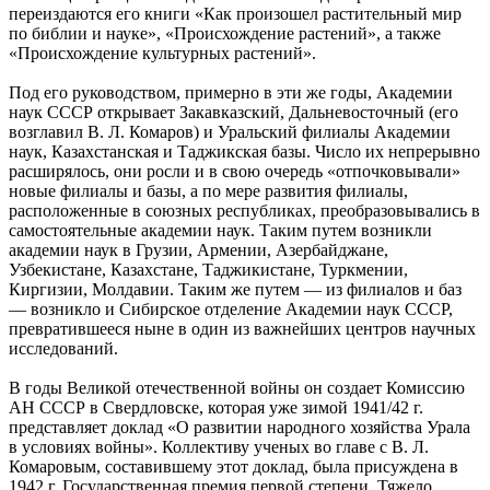
переиздаются его книги «Как произошел растительный мир
по библии и науке», «Происхождение растений», а также
«Происхождение культурных растений».
Под его руководством, примерно в эти же годы, Академии
наук СССР открывает Закавказский, Дальневосточный (его
возглавил В. Л. Комаров) и Уральский филиалы Академии
наук, Казахстанская и Таджикская базы. Число их непрерывно
расширялось, они росли и в свою очередь «отпочковывали»
новые филиалы и базы, а по мере развития филиалы,
расположенные в союзных республиках, преобразовывались в
самостоятельные академии наук. Таким путем возникли
академии наук в Грузии, Армении, Азербайджане,
Узбекистане, Казахстане, Таджикистане, Туркмении,
Киргизии, Молдавии. Таким же путем — из филиалов и баз
— возникло и Сибирское отделение Академии наук СССР,
превратившееся ныне в один из важнейших центров научных
исследований.
В годы Великой отечественной войны он создает Комиссию
АН СССР в Свердловске, которая уже зимой 1941/42 г.
представляет доклад «О развитии народного хозяйства Урала
в условиях войны». Коллективу ученых во главе с В. Л.
Комаровым, составившему этот доклад, была присуждена в
1942 г. Государственная премия первой степени. Тяжело