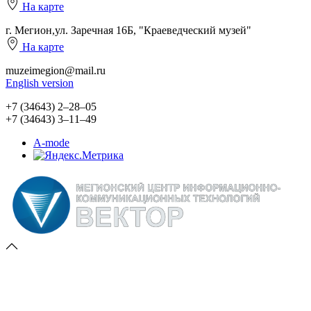
На карте
г. Мегион,ул. Заречная 16Б, "Краеведческий музей"
На карте
muzeimegion@mail.ru
English version
+7 (34643) 2‒28‒05
+7 (34643) 3‒11‒49
A-mode