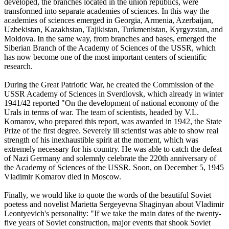
developed, the branches located in the union republics, were
transformed into separate academies of sciences. In this way the
academies of sciences emerged in Georgia, Armenia, Azerbaijan,
Uzbekistan, Kazakhstan, Tajikistan, Turkmenistan, Kyrgyzstan, and
Moldova. In the same way, from branches and bases, emerged the
Siberian Branch of the Academy of Sciences of the USSR, which
has now become one of the most important centers of scientific
research.
During the Great Patriotic War, he created the Commission of the
USSR Academy of Sciences in Sverdlovsk, which already in winter
1941/42 reported "On the development of national economy of the
Urals in terms of war. The team of scientists, headed by V.L.
Komarov, who prepared this report, was awarded in 1942, the State
Prize of the first degree. Severely ill scientist was able to show real
strength of his inexhaustible spirit at the moment, which was
extremely necessary for his country. He was able to catch the defeat
of Nazi Germany and solemnly celebrate the 220th anniversary of
the Academy of Sciences of the USSR. Soon, on December 5, 1945
Vladimir Komarov died in Moscow.
Finally, we would like to quote the words of the beautiful Soviet
poetess and novelist Marietta Sergeyevna Shaginyan about Vladimir
Leontyevich's personality: "If we take the main dates of the twenty-
five years of Soviet construction, major events that shook Soviet