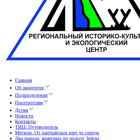
Главная
Об экоцентре
Подразделения
Посетителям
Детям
Новости
Контакты
ТИЦ: Путеводитель
Мегион. От хантыйских юрт до города
Два народа, живущих по подолу Земли