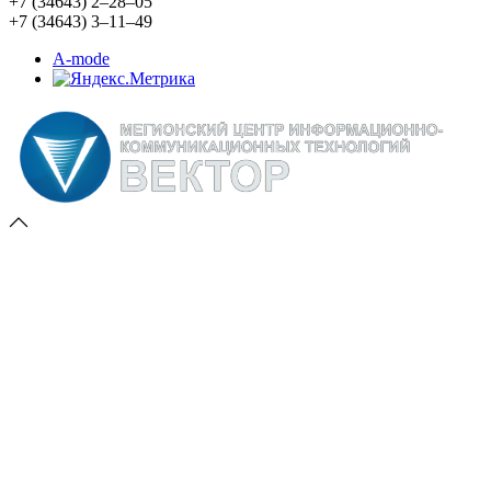
+7 (34643) 2‒28‒05
+7 (34643) 3‒11‒49
A-mode