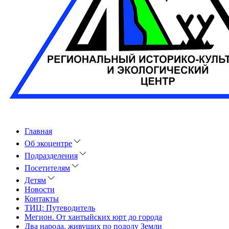
Главная
Об экоцентре
Подразделения
Посетителям
Детям
Новости
Контакты
ТИЦ: Путеводитель
Мегион. От хантыйских юрт до города
Два народа, живущих по подолу Земли