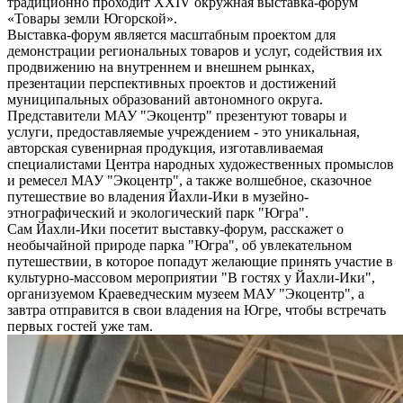
традиционно проходит XXIV окружная выставка-форум
«Товары земли Югорской».
Выставка-форум является масштабным проектом для
демонстрации региональных товаров и услуг, содействия их
продвижению на внутреннем и внешнем рынках,
презентации перспективных проектов и достижений
муниципальных образований автономного округа.
Представители МАУ "Экоцентр" презентуют товары и
услуги, предоставляемые учреждением - это уникальная,
авторская сувенирная продукция, изготавливаемая
специалистами Центра народных художественных промыслов
и ремесел МАУ "Экоцентр", а также волшебное, сказочное
путешествие во владения Йахли-Ики в музейно-
этнографический и экологический парк "Югра".
Сам Йахли-Ики посетит выставку-форум, расскажет о
необычайной природе парка "Югра", об увлекательном
путешествии, в которое попадут желающие принять участие в
культурно-массовом мероприятии "В гостях у Йахли-Ики",
организуемом Краеведческим музеем МАУ "Экоцентр", а
завтра отправится в свои владения на Югре, чтобы встречать
первых гостей уже там.