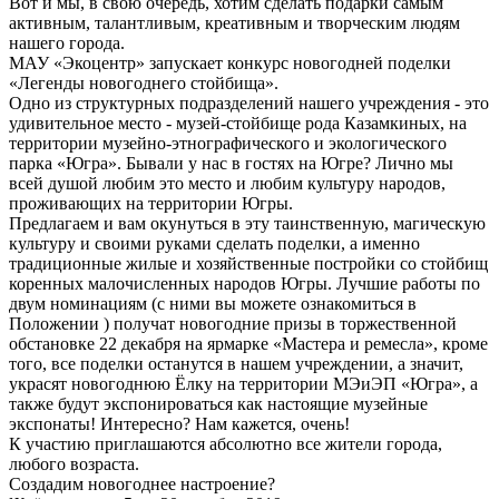
Вот и мы, в свою очередь, хотим сделать подарки самым
активным, талантливым, креативным и творческим людям
нашего города.
МАУ «Экоцентр» запускает конкурс новогодней поделки
«Легенды новогоднего стойбища».
Одно из структурных подразделений нашего учреждения - это
удивительное место - музей-стойбище рода Казамкиных, на
территории музейно-этнографического и экологического
парка «Югра». Бывали у нас в гостях на Югре? Лично мы
всей душой любим это место и любим культуру народов,
проживающих на территории Югры.
Предлагаем и вам окунуться в эту таинственную, магическую
культуру и своими руками сделать поделки, а именно
традиционные жилые и хозяйственные постройки со стойбищ
коренных малочисленных народов Югры. Лучшие работы по
двум номинациям (с ними вы можете ознакомиться в
Положении ) получат новогодние призы в торжественной
обстановке 22 декабря на ярмарке «Мастера и ремесла», кроме
того, все поделки останутся в нашем учреждении, а значит,
украсят новогоднюю Ёлку на территории МЭиЭП «Югра», а
также будут экспонироваться как настоящие музейные
экспонаты! Интересно? Нам кажется, очень!
К участию приглашаются абсолютно все жители города,
любого возраста.
Создадим новогоднее настроение?