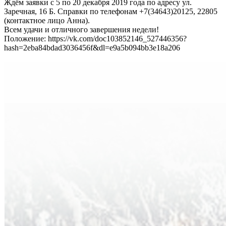
Ждём заявки с 5 по 20 декабря 2019 года по адресу ул.
Заречная, 16 Б. Справки по телефонам +7(34643)20125, 22805
(контактное лицо Анна).
Всем удачи и отличного завершения недели!
Положение: https://vk.com/doc103852146_527446356?
hash=2eba84bdad3036456f&dl=e9a5b094bb3e18a206