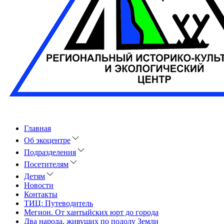
Главная
Об экоцентре
Подразделения
Посетителям
Детям
Новости
Контакты
ТИЦ: Путеводитель
Мегион. От хантыйских юрт до города
Два народа, живущих по подолу Земли