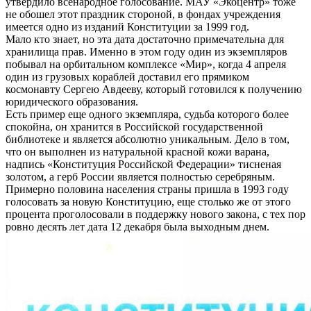
утвердило всенародное голосование. МАУ «Экоцентр» тоже
не обошел этот праздник стороной, в фондах учреждения
имеется одно из изданий Конституции за 1999 год.
Мало кто знает, но эта дата достаточно примечательна для
хранилища прав. Именно в этом году один из экземпляров
побывал на орбитальном комплексе «Мир», когда 4 апреля
один из грузовых кораблей доставил его прямиком
космонавту Сергею Авдееву, который готовился к получению
юридического образования.
Есть пример еще одного экземпляра, судьба которого более
спокойна, он хранится в Российской государственной
библиотеке и является абсолютно уникальным. Дело в том,
что он выполнен из натуральной красной кожи варана,
надпись «Конституция Российской Федерации» тисненая
золотом, а герб России является полностью серебряным.
Примерно половина населения страны пришла в 1993 году
голосовать за новую Конституцию, еще столько же от этого
процента проголосовали в поддержку нового закона, с тех пор
ровно десять лет дата 12 декабря была выходным днем.