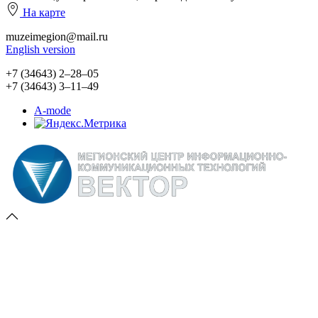
На карте
muzeimegion@mail.ru
English version
+7 (34643) 2‒28‒05
+7 (34643) 3‒11‒49
A-mode