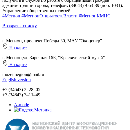
получить в службе по работе с обращениями граждан
администрации города, телефон: (34643) 9-63-39 (доб. 1031).
Управление общественных связей
#Мегион
#МегионОткрытостьВласти
#МегионКМНС
Возврат к списку
г. Мегион, проспект Победы 30, МАУ "Экоцентр"
На карте
г. Мегион,ул. Заречная 16Б, "Краеведческий музей"
На карте
muzeimegion@mail.ru
English version
+7 (34643) 2‒28‒05
+7 (34643) 3‒11‒49
A-mode