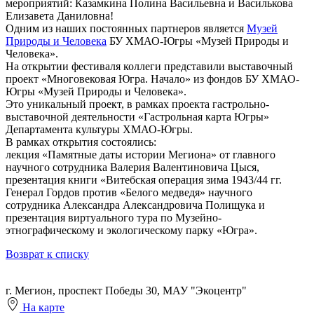
мероприятий: Казамкина Полина Васильевна и Василькова
Елизавета Даниловна!
Одним из наших постоянных партнеров является
Музей
Природы и Человека
БУ ХМАО-Югры «Музей Природы и
Человека».
На открытии фестиваля коллеги представили выставочный
проект «Многовековая Югра. Начало» из фондов БУ ХМАО-
Югры «Музей Природы и Человека».
Это уникальный проект, в рамках проекта гастрольно-
выставочной деятельности «Гастрольная карта Югры»
Департамента культуры ХМАО-Югры.
В рамках открытия состоялись:
лекция «Памятные даты истории Мегиона» от главного
научного сотрудника Валерия Валентиновича Цыся,
презентация книги «Витебская операция зима 1943/44 гг.
Генерал Гордов против «Белого медведя» научного
сотрудника Александра Александровича Полищука и ​
презентация виртуального тура по Музейно-
этнографическому и экологическому парку «Югра».
Возврат к списку
г. Мегион, проспект Победы 30, МАУ "Экоцентр"
На карте