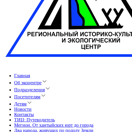
Главная
Об экоцентре
Подразделения
Посетителям
Детям
Новости
Контакты
ТИЦ: Путеводитель
Мегион. От хантыйских юрт до города
Два народа, живущих по подолу Земли