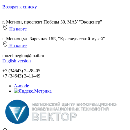
Возврат к списку
г. Мегион, проспект Победы 30, МАУ "Экоцентр"
На карте
г. Мегион,ул. Заречная 16Б, "Краеведческий музей"
На карте
muzeimegion@mail.ru
English version
+7 (34643) 2‒28‒05
+7 (34643) 3‒11‒49
A-mode