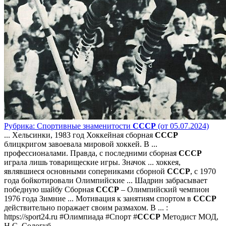
Рубрика: Спортивные знаменитости
СССР
(от 05.07.2024)
... Хельсинки, 1983 год Хоккейная сборная
СССР
блицкригом завоевала мировой хоккей. В ...
профессионалами. Правда, с последними сборная
СССР
играла лишь товарищеские игры. Значок ... хоккея,
являвшиеся основными соперниками сборной
СССР
, с 1970
года бойкотировали Олимпийские ... Шадрин забрасывает
победную шайбу Сборная
СССР
– Олимпийский чемпион
1976 года Зимние ... Мотивация к занятиям спортом в
СССР
действительно поражает своим размахом. В ... :
https://sport24.ru #Олимпиада #Спорт #
СССР
Методист МОД,
Н.С. Сологуб