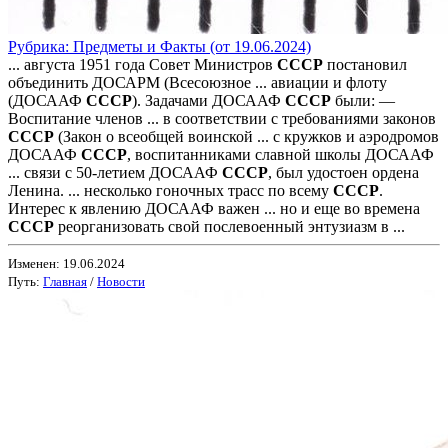
Рубрика: Предметы и Факты (от 19.06.2024)
... августа 1951 года Совет Министров
СССР
постановил
объединить ДОСАРМ (Всесоюзное ... авиации и флоту
(ДОСААФ
СССР
). Задачами ДОСААФ
СССР
были: —
Воспитание членов ... в соответствии с требованиями законов
СССР
(Закон о всеобщей воинской ... с кружков и аэродромов
ДОСААФ
СССР
, воспитанниками славной школы ДОСААФ
... связи с 50-летием ДОСААФ
СССР
, был удостоен ордена
Ленина. ... несколько гоночных трасс по всему
СССР
.
Интерес к явлению ДОСААФ важен ... но и еще во времена
СССР
реорганизовать свой послевоенный энтузиазм в ...
Изменен: 19.06.2024
Путь:
Главная
/
Новости