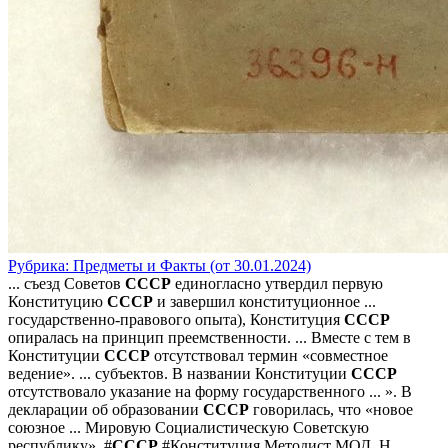
Рубрика: Предметы и Факты (от 30.01.2024)
... съезд Советов
СССР
единогласно утвердил первую
Конституцию
СССР
и завершил конституционное ...
государственно-правового опыта), Конституция
СССР
опиралась на принцип преемственности. ... Вместе с тем в
Конституции
СССР
отсутствовал термин «совместное
ведение». ... субъектов. В названии Конституции
СССР
отсутствовало указание на форму государственного ... ». В
декларации об образовании
СССР
говорилась, что «новое
союзное ... Мировую Социалистическую Советскую
республику». #
СССР
#Конституция Методист МОД, Н ...