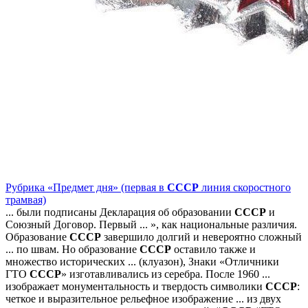
Рубрика «Предмет дня» (первая в
СССР
линия скоростного
трамвая)
... были подписаны Декларация об образовании
СССР
и
Союзный Договор. Первый ... », как национальные различия.
Образование
СССР
завершило долгий и невероятно сложный
... по швам. Но образование
СССР
оставило также и
множество исторических ... (клуазон), Знаки «Отличники
ГТО
СССР
» изготавливались из серебра. После 1960 ...
изображает монументальность и твердость символики
СССР
:
четкое и выразительное рельефное изображение ... из двух