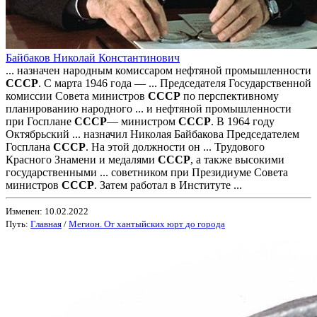
Байбаков Николай Константинович
... назначен народным комиссаром нефтяной промышленности
СССР
. С марта 1946 года — ... Председателя Государственной
комиссии Совета министров
СССР
по перспективному
планированию народного ... и нефтяной промышленности
при Госплане
СССР
— министром
СССР
. В 1964 году
Октябрьский ... назначил Николая Байбакова Председателем
Госплана
СССР
. На этой должности он ... Трудового
Красного Знамени и медалями
СССР
, а также высокими
государственными ... советником при Президиуме Совета
министров
СССР
. Затем работал в Институте ...
Изменен: 10.02.2022
Путь:
Главная
/
Мегион. От хантыйских юрт до города