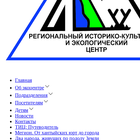
Главная
Об экоцентре
Подразделения
Посетителям
Детям
Новости
Контакты
ТИЦ: Путеводитель
Мегион. От хантыйских юрт до города
Два народа, живущих по подолу Земли