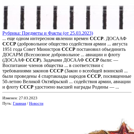
Рубрика: Предметы и Факты (от 25.03.2023)
... еще одном интересном явлении времен
СССР
. ДОСААФ
СССР
(добровольное общество содействия армии ... августа
1951 года Совет Министров
СССР
постановил объединить
ДОСАРМ (Всесоюзное добровольное ... авиации и флоту
(ДОСААФ
СССР
). Задачами ДОСААФ
СССР
были: —
Воспитание членов общества ... в соответствии с
требованиями законов
СССР
(Закон о всеобщей воинской ...
были проведены 4 спартакиады народов
СССР
, посвященные
50-летию Великой Октябрьской ... содействия армии, авиации
и флоту
СССР
удостоено высшей награды Родины — ...
Изменен: 27.03.2023
Путь:
Главная
/
Новости