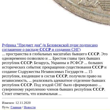
Рубрика "Предмет дня" (в Беловежской пуще подписано
соглашение о распаде
СССР
и создании СНГ)
... пространства в глобальных масштабах бывшего
СССР
. Это
одновременно позволяло и ... Брестом главы трех бывших
республик
СССР
: Беларусь, Украины и РСФСР ... больших
исторических события: прекращения существования
СССР
и
создание Содружества Независимых Государств ... 15
республик, входившие в состав
СССР
, получили право на
независимость, ... реализовать адекватное отделение бывших
республик
СССР
. Под эгидой СНГ было сформировано ...
суверенному укреплению членов бывших республик
СССР
.
Стоит отметить, что изначальная ...
Изменен: 12.11.2020
Путь:
Главная
/
Новости