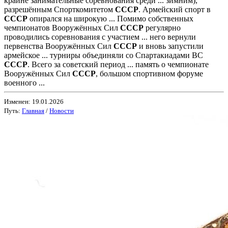
крайне занимательные соревнования среди ... зимним),
разрешённым Спорткомитетом
СССР
. Армейский спорт в
СССР
опирался на широкую ... Помимо собственных
чемпионатов Вооружённых Сил
СССР
регулярно
проводились соревнования с участием ... него вернули
первенства Вооружённых Сил
СССР
и вновь запустили
армейское ... турниры объединяли со Спартакиадами ВС
СССР
. Всего за советский период ... память о чемпионате
Вооружённых Сил
СССР
, большом спортивном форуме
военного ...
Изменен: 19.01.2026
Путь:
Главная
/
Новости